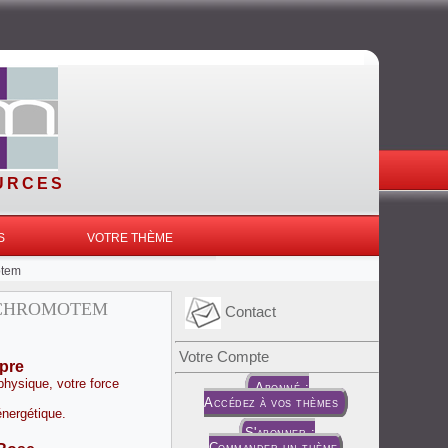
OURCES
S
VOTRE THÈME
otem
 CHROMOTEM
Contact
Votre Compte
pre
physique, votre force
Abonné :
Accédez à vos thèmes
énergétique.
S'abonner :
Commander un thème