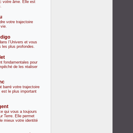
c votre âme. Elle est
.
eu
re votre trajectoire
 vie.
ndigo
ans l’Univers et vous
s les plus profondes.
let
nt fondamentales pour
mpêché de les réaliser
nc
 barré votre trajectoire
 est le plus important
gent
 ce qui vous a toujours
ur Terre. Elle permet
e mieux votre identité