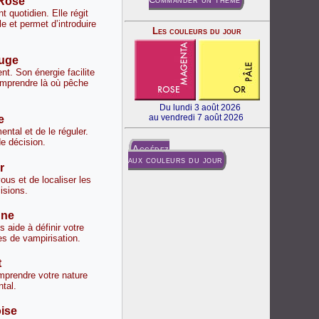
 Rose
t quotidien. Elle régit
ale et permet d’introduire
Les couleurs du jour
ouge
nt. Son énergie facilite
omprendre là où pêche
Du lundi 3 août 2026
au vendredi 7 août 2026
e
tal et de le réguler.
e décision.
Accédez
aux couleurs du jour
r
ous et de localiser les
isions.
une
 aide à définir votre
s de vampirisation.
t
omprendre votre nature
ntal.
oise